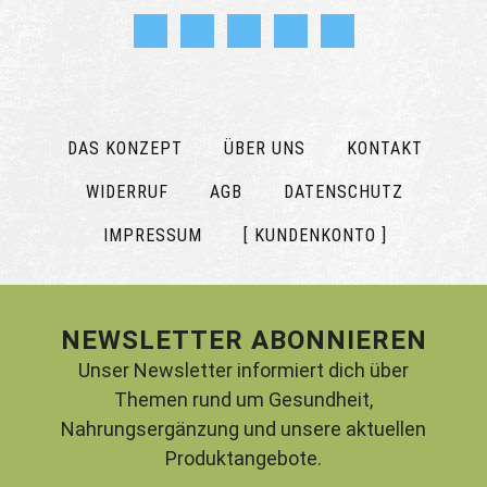
DAS KONZEPT
ÜBER UNS
KONTAKT
WIDERRUF
AGB
DATENSCHUTZ
IMPRESSUM
[ KUNDENKONTO ]
NEWSLETTER ABONNIEREN
Unser Newsletter informiert dich über
Themen rund um Gesundheit,
Nahrungsergänzung und unsere aktuellen
Produktangebote.