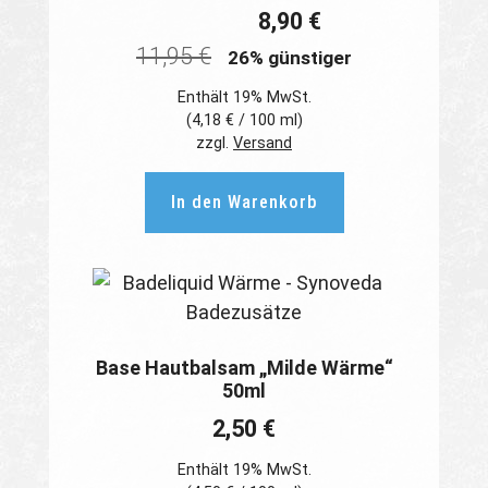
8,90
€
11,95
€
26% günstiger
Enthält 19% MwSt.
(
4,18
€
/ 100 ml)
zzgl.
Versand
In den Warenkorb
Base Hautbalsam „Milde Wärme“
50ml
2,50
€
Enthält 19% MwSt.