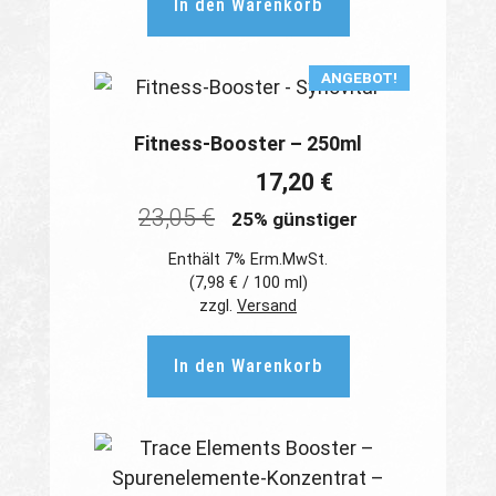
In den Warenkorb
ANGEBOT!
Fitness-Booster – 250ml
17,20
€
23,05
€
25% günstiger
Enthält 7% Erm.MwSt.
(
7,98
€
/ 100 ml)
zzgl.
Versand
In den Warenkorb