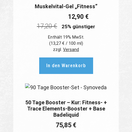
Muskelvital-Gel „Fitness“
12,90
€
17,20
€
25% günstiger
Enthält 19% MwSt.
(
13,27
€
/ 100 ml)
zzgl.
Versand
In den Warenkorb
50 Tage Booster – Kur: Fitness- +
Trace Elements-Booster + Base
Badeliquid
75,85
€