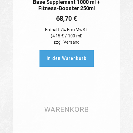
Base Supplement 1000 ml +
Fitness-Booster 250ml
68,70
€
Enthält 7% Erm.MwSt.
(
4,15
€
/ 100 ml)
zzgl.
Versand
In den Warenkorb
WARENKORB