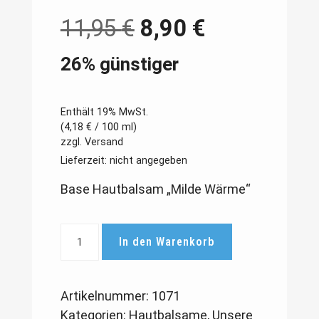
11,95
€
8,90
€
26% günstiger
Enthält 19% MwSt.
(
4,18
€
/ 100 ml)
zzgl.
Versand
Lieferzeit: nicht angegeben
Base Hautbalsam „Milde Wärme“
Base
In den Warenkorb
Hautbalsam
"Milde
Wärme"
Artikelnummer:
1071
250
Kategorien:
Hautbalsame
,
Unsere