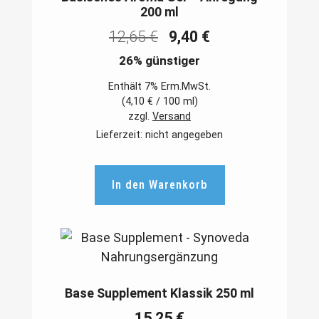
200 ml
12,65
€
9,40
€
26% günstiger
Enthält 7% Erm.MwSt.
(
4,10
€
/ 100 ml)
zzgl.
Versand
Lieferzeit: nicht angegeben
In den Warenkorb
Base Supplement Klassik 250 ml
15,25
€