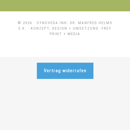
© 2026 ·
SYNOVEDA INH. DR. MANFRED HELMS
E.K.
· KONZEPT, DESIGN + UMSETZUNG:
FREY
PRINT + MEDIA
Vertrag widerrufen
Weitere Informationen über den gesperrten Inhalt.}